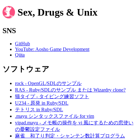
Sex, Drugs & Unix
SNS
GitHub
YouTube: Aosho Game Development
Qiita
ソフトウェア
rock - OpenGL/SDLのサンプル
RAS - Ruby/SDLのサンプル または Wizardry clone?
猫タイプ - タイピング練習ソフト
U234 - 原発 in Ruby/SDL
テトリス in Ruby/SDL
.mayu シンタックスファイル for vim
vipad.mayu - メモ帳の操作を vi 風にするための窓使い
の憂鬱設定ファイル
麻雀 和了り判定・シャンテン数計算プログラム